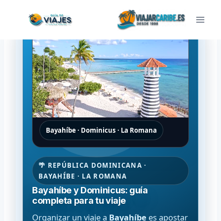
Saltar
al
contenido
Bayahíbe · Dominicus · La Romana
🌴 REPÚBLICA DOMINICANA ·
BAYAHÍBE · LA ROMANA
Bayahíbe y Dominicus: guía
completa para tu viaje
Organizar un viaje a
Bayahíbe
es apostar